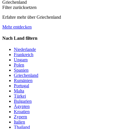
Griechenland
Filter zurücksetzen
Erfahre mehr über Griechenland
Mehr entdecken
Nach Land filtern
Niederlande
Frankreich
Ungarn
Polen
Spanien
Griechenland
Rumänien
Portugal
Malta
Türkei
Bulgarien
Ägypten
Kroatien
Zypern
Italien
Thailand