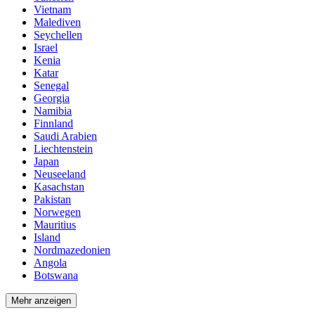
Vietnam
Malediven
Seychellen
Israel
Kenia
Katar
Senegal
Georgia
Namibia
Finnland
Saudi Arabien
Liechtenstein
Japan
Neuseeland
Kasachstan
Pakistan
Norwegen
Mauritius
Island
Nordmazedonien
Angola
Botswana
Mehr anzeigen