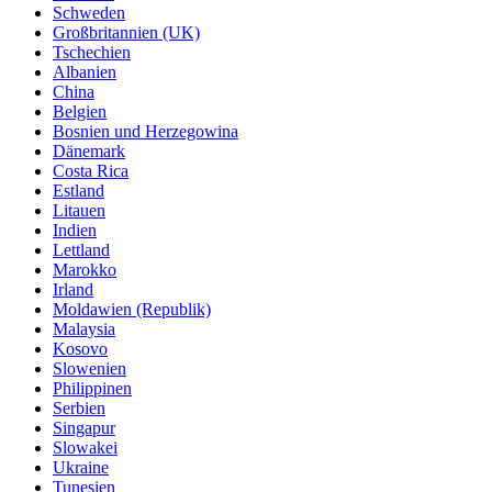
Schweden
Großbritannien (UK)
Tschechien
Albanien
China
Belgien
Bosnien und Herzegowina
Dänemark
Costa Rica
Estland
Litauen
Indien
Lettland
Marokko
Irland
Moldawien (Republik)
Malaysia
Kosovo
Slowenien
Philippinen
Serbien
Singapur
Slowakei
Ukraine
Tunesien