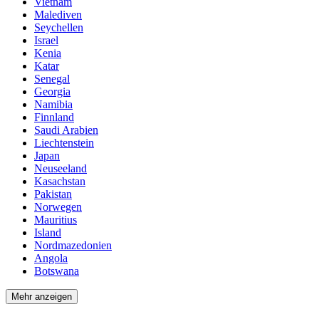
Vietnam
Malediven
Seychellen
Israel
Kenia
Katar
Senegal
Georgia
Namibia
Finnland
Saudi Arabien
Liechtenstein
Japan
Neuseeland
Kasachstan
Pakistan
Norwegen
Mauritius
Island
Nordmazedonien
Angola
Botswana
Mehr anzeigen