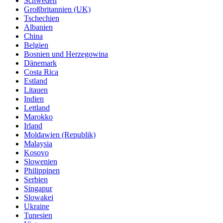
Schweden
Großbritannien (UK)
Tschechien
Albanien
China
Belgien
Bosnien und Herzegowina
Dänemark
Costa Rica
Estland
Litauen
Indien
Lettland
Marokko
Irland
Moldawien (Republik)
Malaysia
Kosovo
Slowenien
Philippinen
Serbien
Singapur
Slowakei
Ukraine
Tunesien