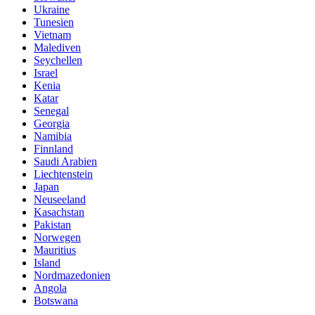
Ukraine
Tunesien
Vietnam
Malediven
Seychellen
Israel
Kenia
Katar
Senegal
Georgia
Namibia
Finnland
Saudi Arabien
Liechtenstein
Japan
Neuseeland
Kasachstan
Pakistan
Norwegen
Mauritius
Island
Nordmazedonien
Angola
Botswana