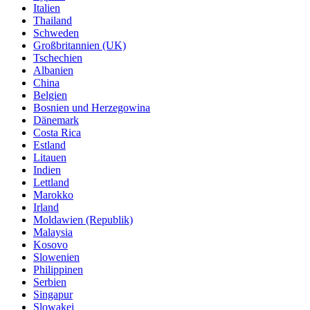
Italien
Thailand
Schweden
Großbritannien (UK)
Tschechien
Albanien
China
Belgien
Bosnien und Herzegowina
Dänemark
Costa Rica
Estland
Litauen
Indien
Lettland
Marokko
Irland
Moldawien (Republik)
Malaysia
Kosovo
Slowenien
Philippinen
Serbien
Singapur
Slowakei