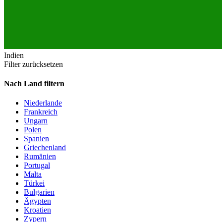
Indien
Filter zurücksetzen
Nach Land filtern
Niederlande
Frankreich
Ungarn
Polen
Spanien
Griechenland
Rumänien
Portugal
Malta
Türkei
Bulgarien
Ägypten
Kroatien
Zypern