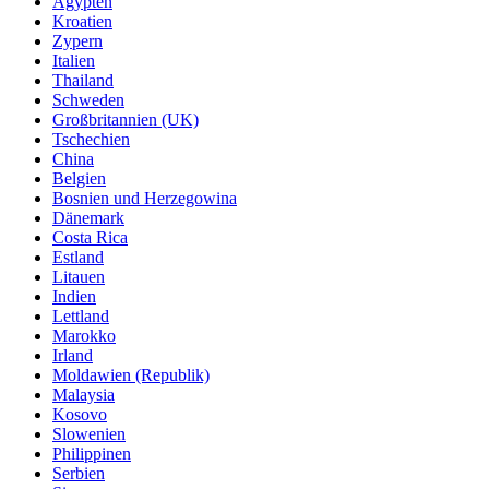
Ägypten
Kroatien
Zypern
Italien
Thailand
Schweden
Großbritannien (UK)
Tschechien
China
Belgien
Bosnien und Herzegowina
Dänemark
Costa Rica
Estland
Litauen
Indien
Lettland
Marokko
Irland
Moldawien (Republik)
Malaysia
Kosovo
Slowenien
Philippinen
Serbien