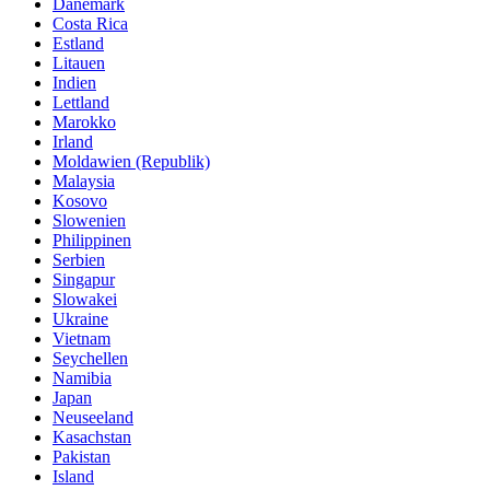
Dänemark
Costa Rica
Estland
Litauen
Indien
Lettland
Marokko
Irland
Moldawien (Republik)
Malaysia
Kosovo
Slowenien
Philippinen
Serbien
Singapur
Slowakei
Ukraine
Vietnam
Seychellen
Namibia
Japan
Neuseeland
Kasachstan
Pakistan
Island