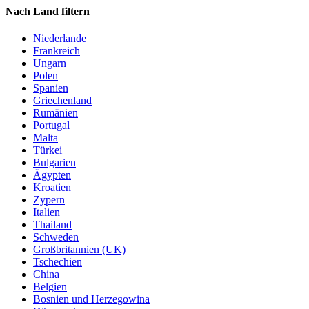
Nach Land filtern
Niederlande
Frankreich
Ungarn
Polen
Spanien
Griechenland
Rumänien
Portugal
Malta
Türkei
Bulgarien
Ägypten
Kroatien
Zypern
Italien
Thailand
Schweden
Großbritannien (UK)
Tschechien
China
Belgien
Bosnien und Herzegowina