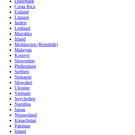
Dänemark
Costa Rica
Estland
Litauen
Indien
Lettland
Marokko
Irland
Moldawien (Republik)
Malaysia
Kosovo
Slowenien
Philippinen
Serbien
Singapur
Slowakei
Ukraine
Vietnam
Seychellen
Namibia
Japan
Neuseeland
Kasachstan
Pakistan
Island