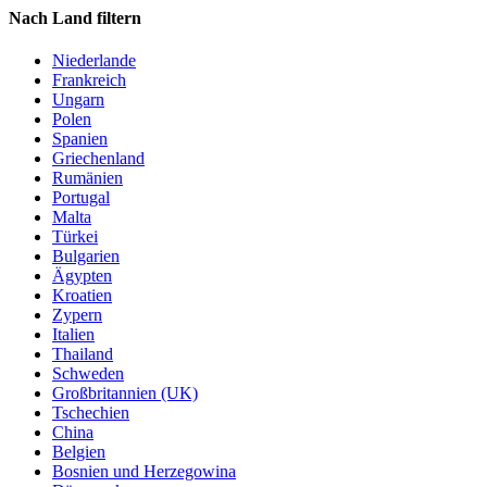
Nach Land filtern
Niederlande
Frankreich
Ungarn
Polen
Spanien
Griechenland
Rumänien
Portugal
Malta
Türkei
Bulgarien
Ägypten
Kroatien
Zypern
Italien
Thailand
Schweden
Großbritannien (UK)
Tschechien
China
Belgien
Bosnien und Herzegowina