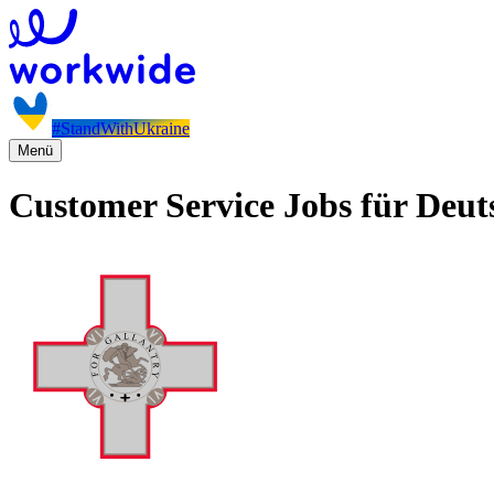
#StandWithUkraine
Menü
Customer Service Jobs für Deut