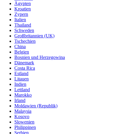
Ägypten
Kroatien
Zypern
Italien
Thailand
Schweden
Großbritannien (UK)
Tschechien
China
Belgien
Bosnien und Herzegowina
Dänemark
Costa Rica
Estland
Litauen
Indien
Lettland
Marokko
Irland
Moldawien (Republik)
Malaysia
Kosovo
Slowenien
Philippinen
Serbien