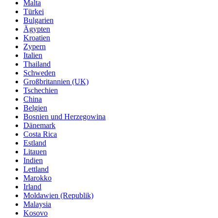
Malta
Türkei
Bulgarien
Ägypten
Kroatien
Zypern
Italien
Thailand
Schweden
Großbritannien (UK)
Tschechien
China
Belgien
Bosnien und Herzegowina
Dänemark
Costa Rica
Estland
Litauen
Indien
Lettland
Marokko
Irland
Moldawien (Republik)
Malaysia
Kosovo