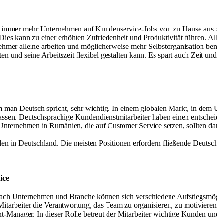
immer mehr Unternehmen auf Kundenservice-Jobs von zu Hause aus zu
ies kann zu einer erhöhten Zufriedenheit und Produktivität führen. A
nehmer alleine arbeiten und möglicherweise mehr Selbstorganisation be
en und seine Arbeitszeit flexibel gestalten kann. Es spart auch Zeit un
man Deutsch spricht, sehr wichtig. In einem globalen Markt, in dem U
passen. Deutschsprachige Kundendienstmitarbeiter haben einen entscheid
nternehmen in Rumänien, die auf Customer Service setzen, sollten dara
en in Deutschland. Die meisten Positionen erfordern fließende Deutsch
vice
 nach Unternehmen und Branche können sich verschiedene Aufstiegsmögl
 Mitarbeiter die Verantwortung, das Team zu organisieren, zu motivier
-Manager. In dieser Rolle betreut der Mitarbeiter wichtige Kunden und