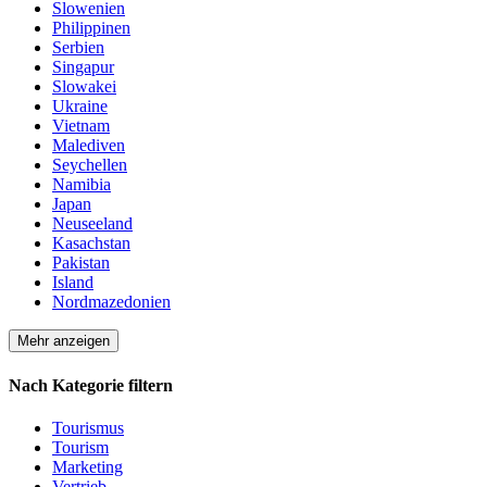
Slowenien
Philippinen
Serbien
Singapur
Slowakei
Ukraine
Vietnam
Malediven
Seychellen
Namibia
Japan
Neuseeland
Kasachstan
Pakistan
Island
Nordmazedonien
Mehr anzeigen
Nach Kategorie filtern
Tourismus
Tourism
Marketing
Vertrieb