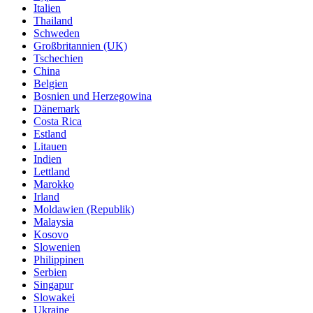
Italien
Thailand
Schweden
Großbritannien (UK)
Tschechien
China
Belgien
Bosnien und Herzegowina
Dänemark
Costa Rica
Estland
Litauen
Indien
Lettland
Marokko
Irland
Moldawien (Republik)
Malaysia
Kosovo
Slowenien
Philippinen
Serbien
Singapur
Slowakei
Ukraine