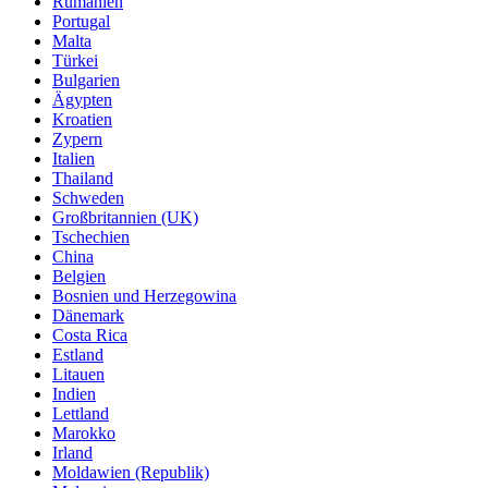
Rumänien
Portugal
Malta
Türkei
Bulgarien
Ägypten
Kroatien
Zypern
Italien
Thailand
Schweden
Großbritannien (UK)
Tschechien
China
Belgien
Bosnien und Herzegowina
Dänemark
Costa Rica
Estland
Litauen
Indien
Lettland
Marokko
Irland
Moldawien (Republik)