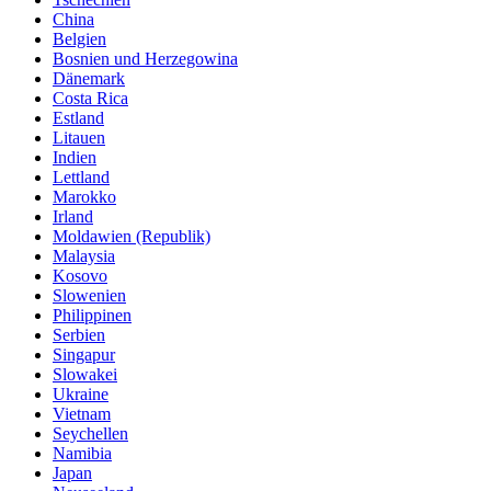
China
Belgien
Bosnien und Herzegowina
Dänemark
Costa Rica
Estland
Litauen
Indien
Lettland
Marokko
Irland
Moldawien (Republik)
Malaysia
Kosovo
Slowenien
Philippinen
Serbien
Singapur
Slowakei
Ukraine
Vietnam
Seychellen
Namibia
Japan