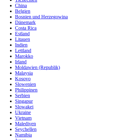
China
Belgien
Bosnien und Herzegowina
Dänemark
Costa Rica
Estland
Litauen
Indien
Lettland
Marokko
Irland
Moldawien (Republik)
Malaysia
Kosovo
Slowenien
Philippinen
Serbien
Singapur
Slowakei
Ukraine
Vietnam
Malediven
Seychellen
Namibia