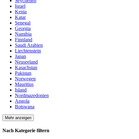
Seychellen
Israel
Kenia
Katar
Senegal
Georgia
Namibia
Finnland
Saudi Arabien
Liechtenstein
Japan
Neuseeland
Kasachstan
Pakistan
Norwegen
Mauritius
Island
Nordmazedonien
Angola
Botswana
Mehr anzeigen
Nach Kategorie filtern