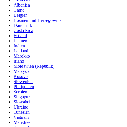
Albanien
China
Belgien
Bosnien und Herzegowina
Dänemark
Costa Rica
Estland
Litauen
Indien
Lettland
Marokko
Irland
Moldawien (Republik)
Malaysia
Kosovo
Slowenien
Philippinen
Serbien
Singapur
Slowakei
Ukraine
Tunesien
Vietnam
Malediven