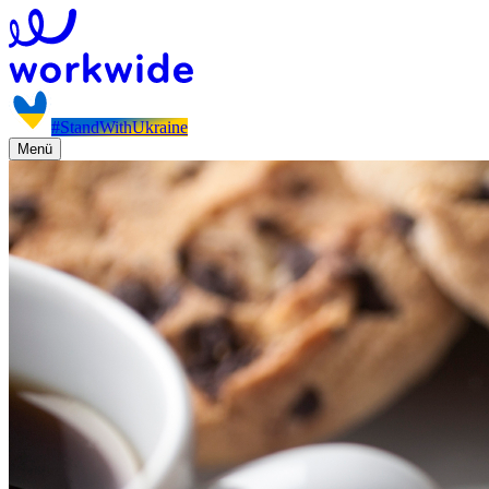
#StandWithUkraine
Menü