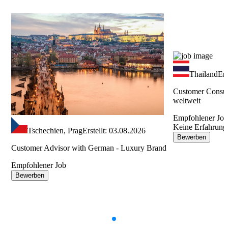
Thailand
Ers
Customer Consul
weltweit
Empfohlener Jo
Keine Erfahrung
Tschechien, Prag
Erstellt: 03.08.2026
Bewerben
Customer Advisor with German - Luxury Brand
Empfohlener Job
Bewerben
Item