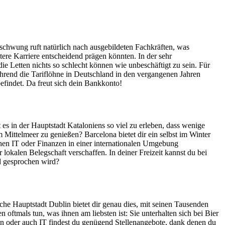
fschwung ruft natürlich nach ausgebildeten Fachkräften, was
re Karriere entscheidend prägen könnten. In der sehr
e Letten nichts so schlecht können wie unbeschäftigt zu sein. Für
Während die Tariflöhne in Deutschland in den vergangenen Jahren
efindet. Da freut sich dein Bankkonto!
 es in der Hauptstadt Kataloniens so viel zu erleben, dass wenige
m Mittelmeer zu genießen? Barcelona bietet dir ein selbst im Winter
hen IT oder Finanzen in einer internationalen Umgebung
okalen Belegschaft verschaffen. In deiner Freizeit kannst du bei
nd gesprochen wird?
sche Hauptstadt Dublin bietet dir genau dies, mit seinen Tausenden
oftmals tun, was ihnen am liebsten ist: Sie unterhalten sich bei Bier
en oder auch IT findest du genügend Stellenangebote, dank denen du