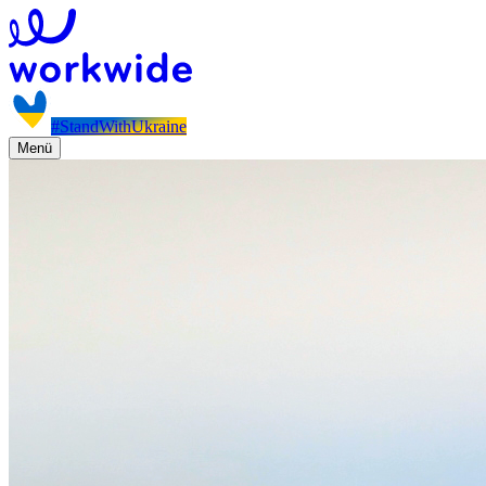
#StandWithUkraine
Menü