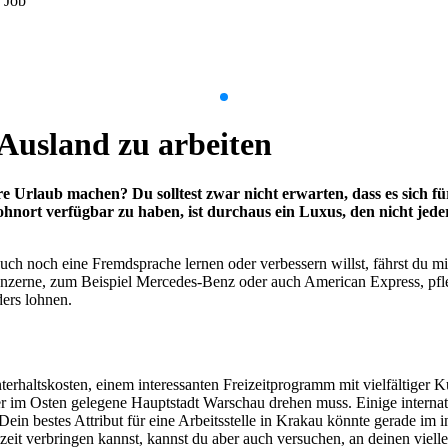
 Job
 Ausland zu arbeiten
 Urlaub machen? Du solltest zwar nicht erwarten, dass es sich fü
ohnort verfügbar zu haben, ist durchaus ein Luxus, den nicht je
ch noch eine Fremdsprache lernen oder verbessern willst, fährst du mi
nzerne, zum Beispiel Mercedes-Benz oder auch American Express, pfleg
ers lohnen.
erhaltskosten, einem interessanten Freizeitprogramm mit vielfältiger K
eiter im Osten gelegene Hauptstadt Warschau drehen muss. Einige inter
 bestes Attribut für eine Arbeitsstelle in Krakau könnte gerade im in
izeit verbringen kannst, kannst du aber auch versuchen, an deinen viell