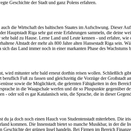
gte Geschichte der Stadt und ganz Polens erfahren.
h auch die Wirtschaft des baltischen Staates im Aufschwung. Dieser Au
r Hauptstadt Riga sehr gut erste Erfahrungen sammeln, die deine weite
 sehr bald zu Hause. Lerne Land und Leute kennen - und erfahre, wie di
erhaltene Altstadt der mehr als 800 Jahre alten Hansestadt Riga sein. 
 da sich das Land immer noch in einer markanten Phase des Wachstums b
 wird mitunter sehr bald erneut dorthin reisen wollen. Schließlich gibt
t beruflich Fuß zu fassen und gleichzeitig die Vorzüge der Großstadt a
üsse sowie die Möglichkeit, die gelernten Fähigkeiten in den Bereic
prache in die Waagschale werfen und dir so Pluspunkte gegenüber der l
 - oder soll es gar Katalanisch sein, die Sprache, die in dieser Gege
llst du ja doch noch einen Hauch von Studentenstadt miterleben. Die iri
land kommen. Die Innenstadt bietet so manche Musikbar, in der die Iren 
en Geschichte der grünen Insel handeln. Bei Firmen im Bereich Finanz