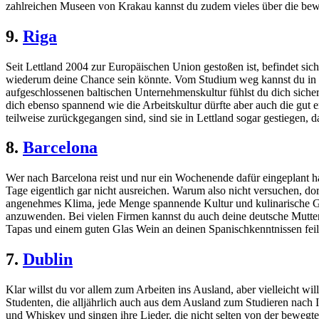
zahlreichen Museen von Krakau kannst du zudem vieles über die bewe
9.
Riga
Seit Lettland 2004 zur Europäischen Union gestoßen ist, befindet sic
wiederum deine Chance sein könnte. Vom Studium weg kannst du in de
aufgeschlossenen baltischen Unternehmenskultur fühlst du dich sicher
dich ebenso spannend wie die Arbeitskultur dürfte aber auch die gut 
teilweise zurückgegangen sind, sind sie in Lettland sogar gestiegen,
8.
Barcelona
Wer nach Barcelona reist und nur ein Wochenende dafür eingeplant hat,
Tage eigentlich gar nicht ausreichen. Warum also nicht versuchen, dor
angenehmes Klima, jede Menge spannende Kultur und kulinarische Gen
anzuwenden. Bei vielen Firmen kannst du auch deine deutsche Mutters
Tapas und einem guten Glas Wein an deinen Spanischkenntnissen feilen
7.
Dublin
Klar willst du vor allem zum Arbeiten ins Ausland, aber vielleicht wi
Studenten, die alljährlich auch aus dem Ausland zum Studieren nach Ir
und Whiskey und singen ihre Lieder, die nicht selten von der bewegt