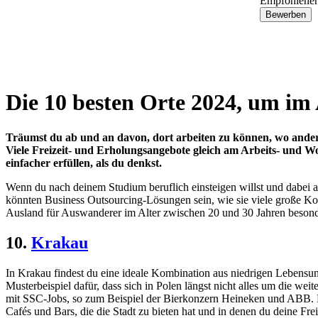
Empfohlener
Bewerben
Item
1
Die 10 besten Orte 2024, um im
of
9
Träumst du ab und an davon, dort arbeiten zu können, wo andere
Viele Freizeit- und Erholungsangebote gleich am Arbeits- und W
einfacher erfüllen, als du denkst.
Wenn du nach deinem Studium beruflich einsteigen willst und dabei au
könnten Business Outsourcing-Lösungen sein, wie sie viele große Ko
Ausland für Auswanderer im Alter zwischen 20 und 30 Jahren besond
10.
Krakau
In Krakau findest du eine ideale Kombination aus niedrigen Lebensunt
Musterbeispiel dafür, dass sich in Polen längst nicht alles um die w
mit SSC-Jobs, so zum Beispiel der Bierkonzern Heineken und ABB. Dein
Cafés und Bars, die die Stadt zu bieten hat und in denen du deine Fre