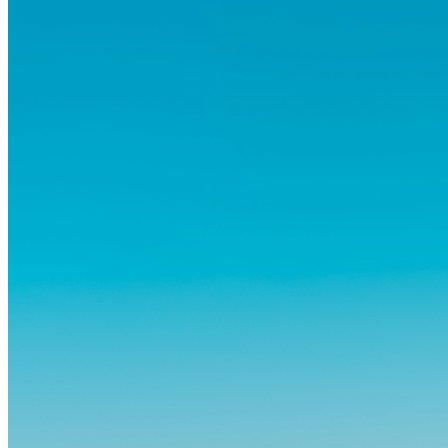
Forschungen zeigen, dass diese Sorgen oft übertrieben sind – und
dass das Leben im Ausland dein Leben auf tiefgreifende Weise
verändern kann, sowohl subtil als auch deutlich spürbar.