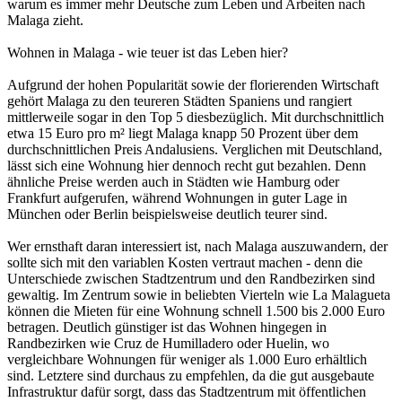
warum es immer mehr Deutsche zum Leben und Arbeiten nach
Malaga zieht.
Wohnen in Malaga - wie teuer ist das Leben hier?
Aufgrund der hohen Popularität sowie der florierenden Wirtschaft
gehört Malaga zu den teureren Städten Spaniens und rangiert
mittlerweile sogar in den Top 5 diesbezüglich. Mit durchschnittlich
etwa 15 Euro pro m² liegt Malaga knapp 50 Prozent über dem
durchschnittlichen Preis Andalusiens. Verglichen mit Deutschland,
lässt sich eine Wohnung hier dennoch recht gut bezahlen. Denn
ähnliche Preise werden auch in Städten wie Hamburg oder
Frankfurt aufgerufen, während Wohnungen in guter Lage in
München oder Berlin beispielsweise deutlich teurer sind.
Wer ernsthaft daran interessiert ist, nach Malaga auszuwandern, der
sollte sich mit den variablen Kosten vertraut machen - denn die
Unterschiede zwischen Stadtzentrum und den Randbezirken sind
gewaltig. Im Zentrum sowie in beliebten Vierteln wie La Malagueta
können die Mieten für eine Wohnung schnell 1.500 bis 2.000 Euro
betragen. Deutlich günstiger ist das Wohnen hingegen in
Randbezirken wie Cruz de Humilladero oder Huelin, wo
vergleichbare Wohnungen für weniger als 1.000 Euro erhältlich
sind. Letztere sind durchaus zu empfehlen, da die gut ausgebaute
Infrastruktur dafür sorgt, dass das Stadtzentrum mit öffentlichen