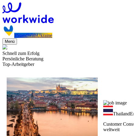
#StandWithUkraine
Menü
Schnell zum Erfolg
Persönliche Beratung
Top-Arbeitgeber
Thailand
Ers
Customer Consul
weltweit