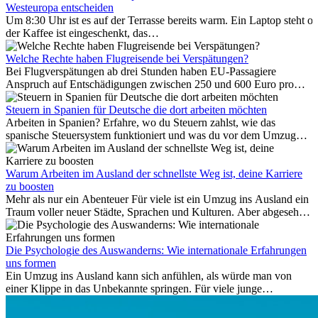
Westeuropa entscheiden
Um 8:30 Uhr ist es auf der Terrasse bereits warm. Ein Laptop steht of
der Kaffee ist eingeschenkt, das
Meer ist nur wenige Meter entfernt. Für viele Expats in
Antalya ist das kein Urlaub. So beginnt ihr Alltag.
Welche Rechte haben Flugreisende bei Verspätungen?
Bei Flugverspätungen ab drei Stunden haben EU-Passagiere
Anspruch auf Entschädigungen zwischen 250 und 600 Euro pro
Person – gestaffelt nach Flugdistanz. Zusätzlich können entstandene
Folgekosten wie Hotelübernachtungen oder verpasste
Steuern in Spanien für Deutsche die dort arbeiten möchten
Anschlussflüge erstattet werden. Bereits ab zwei Stunden
Arbeiten in Spanien? Erfahre, wo du Steuern zahlst, wie das
Verspätung muss die Airline Verpflegung und
spanische Steuersystem funktioniert und was du vor dem Umzug
Kommunikationsmöglichkeiten bereitstellen. Verweigert die
beachten musst.
Fluggesellschaft die Zahlung, ist das nicht das letzte Wort:
Schlichtungsstellen und spezialisierte Portale helfen kostenlos oder
Warum Arbeiten im Ausland der schnellste Weg ist, deine Karriere
auf Provisionsbasis weiter. Ansprüche verjähren in Deutschland erst
zu boosten
Mehr als nur ein Abenteuer Für viele ist ein Umzug ins Ausland ein
nach drei Jahren.
Traum voller neuer Städte, Sprachen und Kulturen. Aber abgesehen
vom Abenteuer ist Arbeiten im...
Die Psychologie des Auswanderns: Wie internationale Erfahrungen
uns formen
Ein Umzug ins Ausland kann sich anfühlen, als würde man von
einer Klippe in das Unbekannte springen. Für viele junge
Berufstätige löst der Gedanke, Freunde, Familie und vertraute
Routinen hinter sich zu lassen, zunächst Angst aus. Doch