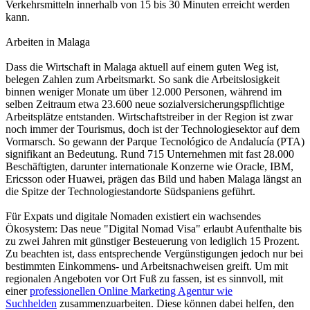
Verkehrsmitteln innerhalb von 15 bis 30 Minuten erreicht werden
kann.
Arbeiten in Malaga
Dass die Wirtschaft in Malaga aktuell auf einem guten Weg ist,
belegen Zahlen zum Arbeitsmarkt. So sank die Arbeitslosigkeit
binnen weniger Monate um über 12.000 Personen, während im
selben Zeitraum etwa 23.600 neue sozialversicherungspflichtige
Arbeitsplätze entstanden. Wirtschaftstreiber in der Region ist zwar
noch immer der Tourismus, doch ist der Technologiesektor auf dem
Vormarsch. So gewann der Parque Tecnológico de Andalucía (PTA)
signifikant an Bedeutung. Rund 715 Unternehmen mit fast 28.000
Beschäftigten, darunter internationale Konzerne wie Oracle, IBM,
Ericsson oder Huawei, prägen das Bild und haben Malaga längst an
die Spitze der Technologiestandorte Südspaniens geführt.
Für Expats und digitale Nomaden existiert ein wachsendes
Ökosystem: Das neue "Digital Nomad Visa" erlaubt Aufenthalte bis
zu zwei Jahren mit günstiger Besteuerung von lediglich 15 Prozent.
Zu beachten ist, dass entsprechende Vergünstigungen jedoch nur bei
bestimmten Einkommens- und Arbeitsnachweisen greift. Um mit
regionalen Angeboten vor Ort Fuß zu fassen, ist es sinnvoll, mit
einer
professionellen Online Marketing Agentur wie
Suchhelden
zusammenzuarbeiten. Diese können dabei helfen, den