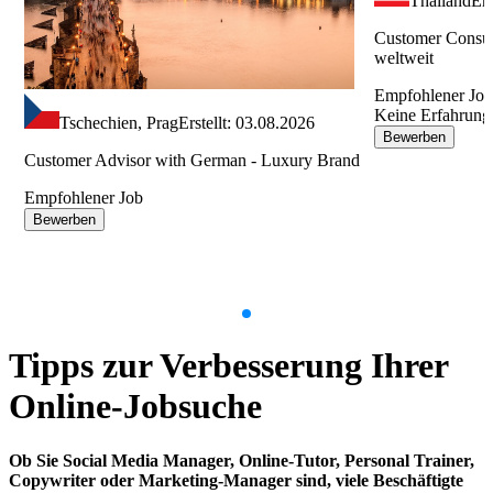
Thailand
Ers
Customer Consul
weltweit
Empfohlener Jo
Keine Erfahrung
Tschechien, Prag
Erstellt: 03.08.2026
Bewerben
Customer Advisor with German - Luxury Brand
Empfohlener Job
Bewerben
Item
1
Tipps zur Verbesserung Ihrer
of
9
Online-Jobsuche
Ob Sie Social Media Manager, Online-Tutor, Personal Trainer,
Copywriter oder Marketing-Manager sind, viele Beschäftigte