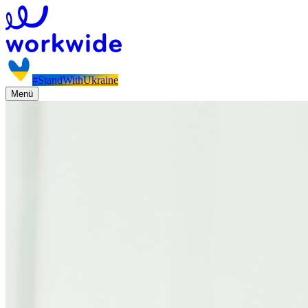
#StandWithUkraine
Menü