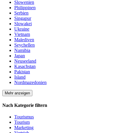
Slowenien
Philippinen
Serbien
Singapur
Slowakei
Ukraine
Vietnam
Malediven
Seychellen
Namibia
Japan
Neuseeland
Kasachstan
Pakistan
Island
Nordmazedonien
Mehr anzeigen
Nach Kategorie filtern
Tourismus
Tourism
Marketing
Vertrieb