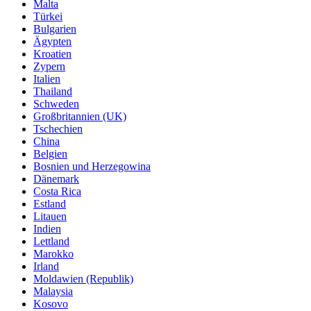
Malta
Türkei
Bulgarien
Ägypten
Kroatien
Zypern
Italien
Thailand
Schweden
Großbritannien (UK)
Tschechien
China
Belgien
Bosnien und Herzegowina
Dänemark
Costa Rica
Estland
Litauen
Indien
Lettland
Marokko
Irland
Moldawien (Republik)
Malaysia
Kosovo