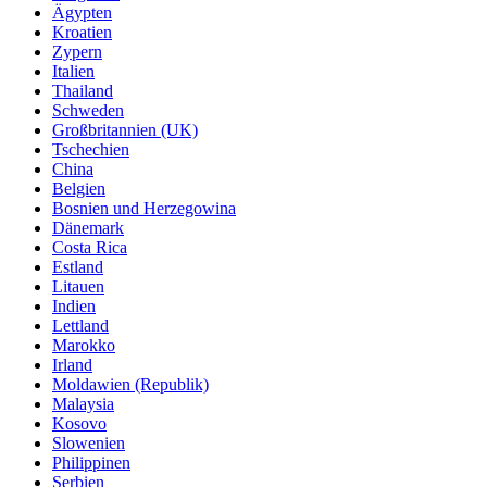
Ägypten
Kroatien
Zypern
Italien
Thailand
Schweden
Großbritannien (UK)
Tschechien
China
Belgien
Bosnien und Herzegowina
Dänemark
Costa Rica
Estland
Litauen
Indien
Lettland
Marokko
Irland
Moldawien (Republik)
Malaysia
Kosovo
Slowenien
Philippinen
Serbien