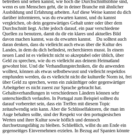
betreiben und sehen kannst, wie hoch die Durchschnittslöhne sind,
wenn es um Menschen geht, die in deiner Branche mit ähnlicher
Ausbildung und Erfahrung arbeiten. Auf diese Weise kannst du dich
darüber informieren, was du erwarten kannst, und du kannst
vergleichen, ob dein gegenwärtiges Gehalt unter oder über dem
Durchschnitt liegt. Achte jedoch darauf, ein paar verschiedene
Quellen zu benutzen, damit du dir ein klares und aktuelles Bild
davon machen kannst, was du erwarten kannst. Du solltest auch
daran denken, dass du vielleicht auch etwas über die Kultur des
Landes, in dem du dich befindest, recherchieren musst. In einem
neuen Land ist es vielleicht nicht so akzeptabel oder üblich, über
Geld zu sprechen, wie du es vielleicht aus deinem Heimatland
gewohnt bist. Und die Verhandlungstechniken, die du anwenden
wolltest, können als etwas selbstbewusst und vielleicht respektlos
empfunden werden, da es vielleicht nicht die kulturelle Norm ist, frei
über Geld zu sprechen, wenn ein zukünftiger oder gegenwärtiger
Arbeitgeber es nicht zuerst zur Sprache gebracht hat.
Gehaltsverhandlungen in verschiedenen Ländern können sehr
unterschiedlich verlaufen. In Portugal zum Beispiel solltest du
darauf vorbereitet sein, dass ein Treffen mit diesem Topic
zeitaufwendig sein kann. Aber die Schlüsselfaktoren, die man im
Auge behalten sollte, sind der Respekt vor den portugiesischen
Werten und ihrer Kultur sowie höflich und dennoch
durchsetzungsfähig zu bleiben. Schließlich, willst du am Ende ein
gegenseitiges Einvernehmen erzielen. In Bezug auf Spanien könnte