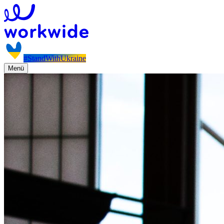
#StandWithUkraine
Menü