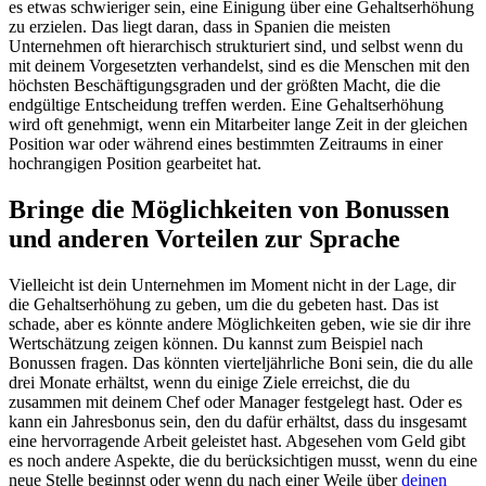
es etwas schwieriger sein, eine Einigung über eine Gehaltserhöhung
zu erzielen. Das liegt daran, dass in Spanien die meisten
Unternehmen oft hierarchisch strukturiert sind, und selbst wenn du
mit deinem Vorgesetzten verhandelst, sind es die Menschen mit den
höchsten Beschäftigungsgraden und der größten Macht, die die
endgültige Entscheidung treffen werden. Eine Gehaltserhöhung
wird oft genehmigt, wenn ein Mitarbeiter lange Zeit in der gleichen
Position war oder während eines bestimmten Zeitraums in einer
hochrangigen Position gearbeitet hat.
Bringe die Möglichkeiten von Bonussen
und anderen Vorteilen zur Sprache
Vielleicht ist dein Unternehmen im Moment nicht in der Lage, dir
die Gehaltserhöhung zu geben, um die du gebeten hast. Das ist
schade, aber es könnte andere Möglichkeiten geben, wie sie dir ihre
Wertschätzung zeigen können. Du kannst zum Beispiel nach
Bonussen fragen. Das könnten vierteljährliche Boni sein, die du alle
drei Monate erhältst, wenn du einige Ziele erreichst, die du
zusammen mit deinem Chef oder Manager festgelegt hast. Oder es
kann ein Jahresbonus sein, den du dafür erhältst, dass du insgesamt
eine hervorragende Arbeit geleistet hast. Abgesehen vom Geld gibt
es noch andere Aspekte, die du berücksichtigen musst, wenn du eine
neue Stelle beginnst oder wenn du nach einer Weile über
deinen