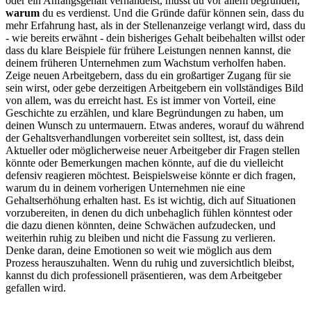
oder ein Anfangsgehalt verhandelst, musst du vor allem begründen,
warum
du es verdienst. Und die Gründe dafür können sein, dass du
mehr Erfahrung hast, als in der Stellenanzeige verlangt wird, dass du
- wie bereits erwähnt - dein bisheriges Gehalt beibehalten willst oder
dass du klare Beispiele für frühere Leistungen nennen kannst, die
deinem früheren Unternehmen zum Wachstum verholfen haben.
Zeige neuen Arbeitgebern, dass du ein großartiger Zugang für sie
sein wirst, oder gebe derzeitigen Arbeitgebern ein vollständiges Bild
von allem, was du erreicht hast. Es ist immer von Vorteil, eine
Geschichte zu erzählen, und klare Begründungen zu haben, um
deinen Wunsch zu untermauern. Etwas anderes, worauf du während
der Gehaltsverhandlungen vorbereitet sein solltest, ist, dass dein
Aktueller oder möglicherweise neuer Arbeitgeber dir Fragen stellen
könnte oder Bemerkungen machen könnte, auf die du vielleicht
defensiv reagieren möchtest. Beispielsweise könnte er dich fragen,
warum du in deinem vorherigen Unternehmen nie eine
Gehaltserhöhung erhalten hast. Es ist wichtig, dich auf Situationen
vorzubereiten, in denen du dich unbehaglich fühlen könntest oder
die dazu dienen könnten, deine Schwächen aufzudecken, und
weiterhin ruhig zu bleiben und nicht die Fassung zu verlieren.
Denke daran, deine Emotionen so weit wie möglich aus dem
Prozess herauszuhalten. Wenn du ruhig und zuversichtlich bleibst,
kannst du dich professionell präsentieren, was dem Arbeitgeber
gefallen wird.