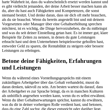
harte Wahrheit ist, dass du wahrscheinlich ersetzt werden kannst und
es gibt vielleicht jemanden, der deine Arbeit besser machen kann als
du, aber du hast auch Fähigkeiten und Kompetenzen, die sonst
niemand besitzt. Und denke daran, dass sie dich oft mehr brauchen,
als du sie brauchst. Wenn du bereits angestellt bist und mit deinem
Vorgesetzten oder Manager über eine Gehaltserhöhung sprechen
möchtest, ist es wichtig, die Dinge hervorzuheben, die du mitbringst
und was du seit deiner Einstellung getan hast. Es ist immer gut, klare
Beispiele für Zeiten zu nennen, in denen du gute Leistungen
erbracht hast und dem Unternehmen beispielsweise geholfen hast,
entweder Geld zu sparen, die Rentabilität zu steigern oder bessere
Leistungen zu erbringen.
Betone deine Fähigkeiten, Erfahrungen
und Leistungen
Wenn du während eines Vorstellungsgesprächs mit einem
zukünftigen Arbeitgeber über das Gehalt verhandelst, musst du
daran denken, taktvoll zu sein. Am besten wartest du darauf, dass
der Arbeitgeber es zur Sprache bringt, da es in manchen Kulturen
als unhöflich angesehen werden kann, wenn du es selbst erwähnst.
Wenn du über Gehaltserwartungen sprichst, kannst du erwähnen,
was du dir in deiner vorherigen Rolle verdient hast, und betonen,
dass du eine Zahl suchst, die dieser entspricht oder darüber liegt.