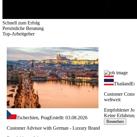
Schnell zum Erfolg
Persönliche Beratung
Top-Arbeitgeber
Thailand
Ers
Customer Consul
weltweit
Empfohlener Jo
Keine Erfahrung
Tschechien, Prag
Erstellt: 03.08.2026
Bewerben
Customer Advisor with German - Luxury Brand