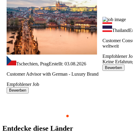
Thailand
Ers
Customer Consul
weltweit
Empfohlener Jo
Keine Erfahrung
Tschechien, Prag
Erstellt: 03.08.2026
Bewerben
Customer Advisor with German - Luxury Brand
Empfohlener Job
Bewerben
Item
1
Entdecke diese
Länder
of