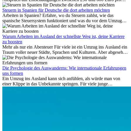
Person – gestaffelt nach Flugdistanz. Zusätzlich können entstandene
Folgekosten wie Hotelübernachtungen oder verpasste
Steuern in Spanien für Deutsche die dort arbeiten möchten
Anschlussflüge erstattet werden. Bereits ab zwei Stunden
Arbeiten in Spanien? Erfahre, wo du Steuern zahlst, wie das
Verspätung muss die Airline Verpflegung und
spanische Steuersystem funktioniert und was du vor dem Umzug
Kommunikationsmöglichkeiten bereitstellen. Verweigert die
beachten musst.
Fluggesellschaft die Zahlung, ist das nicht das letzte Wort:
Schlichtungsstellen und spezialisierte Portale helfen kostenlos oder
Warum Arbeiten im Ausland der schnellste Weg ist, deine Karriere
auf Provisionsbasis weiter. Ansprüche verjähren in Deutschland erst
zu boosten
Mehr als nur ein Abenteuer Für viele ist ein Umzug ins Ausland ein
nach drei Jahren.
Traum voller neuer Städte, Sprachen und Kulturen. Aber abgesehen
vom Abenteuer ist Arbeiten im...
Die Psychologie des Auswanderns: Wie internationale Erfahrungen
uns formen
Ein Umzug ins Ausland kann sich anfühlen, als würde man von
einer Klippe in das Unbekannte springen. Für viele junge
Berufstätige löst der Gedanke, Freunde, Familie und vertraute
Routinen hinter sich zu lassen, zunächst Angst aus. Doch
Forschungen zeigen, dass diese Sorgen oft übertrieben sind – und
dass das Leben im Ausland dein Leben auf tiefgreifende Weise
verändern kann, sowohl subtil als auch deutlich spürbar.