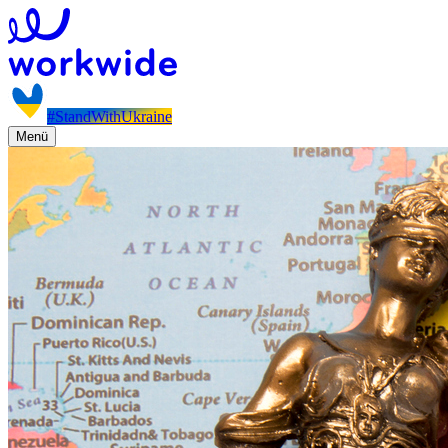
#StandWithUkraine
Menü