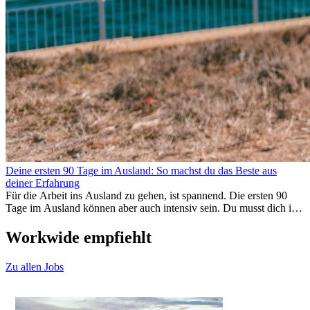
Deine ersten 90 Tage im Ausland: So machst du das Beste aus
deiner Erfahrung
Für die Arbeit ins Ausland zu gehen, ist spannend. Die ersten 90
Tage im Ausland können aber auch intensiv sein. Du musst dich in
einem neuen Job einfinden, ein soziales Umfeld aufbauen, die
Kultur verstehen und mit Heimweh umgehen. Dieser Expat-Guide
Workwide empfiehlt
zeigt dir, wie du deine ersten Monate im Ausland optimal nutzt,
damit du beruflich erfolgreich bist und dich persönlich
Zu allen Jobs
weiterentwickelst. Wenn du diese Tipps berücksichtigst, fällt dir das
Arbeiten im Ausland leichter und du kannst deine
Auslandserfahrung von Anfang an genießen.