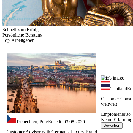
Schnell zum Erfolg
Persönliche Beratung
Top-Arbeitgeber
Thailand
Ers
Customer Consul
weltweit
Empfohlener Jo
Keine Erfahrung
Tschechien, Prag
Erstellt: 03.08.2026
Bewerben
Customer Advisor with German - Luxury Brand