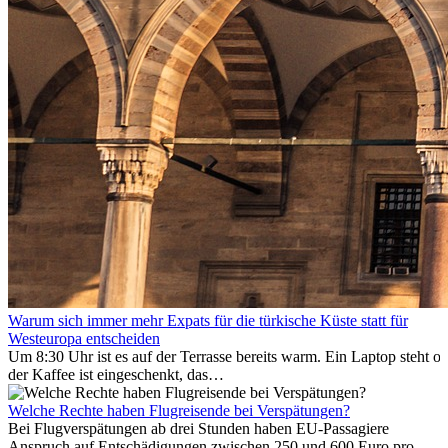
Warum sich immer mehr Expats für die türkische Küste statt für
Westeuropa entscheiden
Um 8:30 Uhr ist es auf der Terrasse bereits warm. Ein Laptop steht of
der Kaffee ist eingeschenkt, das
Meer ist nur wenige Meter entfernt. Für viele Expats in
Antalya ist das kein Urlaub. So beginnt ihr Alltag.
Welche Rechte haben Flugreisende bei Verspätungen?
Bei Flugverspätungen ab drei Stunden haben EU-Passagiere
Anspruch auf Entschädigungen zwischen 250 und 600 Euro pro