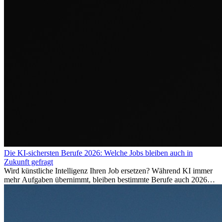
Die KI-sichersten Berufe 2026: Welche Jobs bleiben auch in
Zukunft gefragt
Wird künstliche Intelligenz Ihren Job ersetzen? Während KI immer
mehr Aufgaben übernimmt, bleiben bestimmte Berufe auch 2026
stark gefragt. Erfahren Sie, welche Tätigkeiten als besonders
zukunftssicher gelten, welche Fähigkeiten langfristig gefragt bleiben
und warum viele dieser Berufe attraktive Karrierechancen im
Ausland bieten.