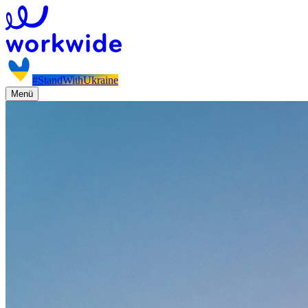
#StandWithUkraine
Menü