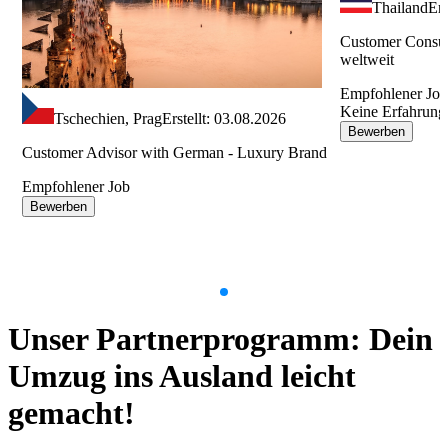
Thailand
Ers
Customer Consul
weltweit
Empfohlener Jo
Keine Erfahrung
Tschechien, Prag
Erstellt: 03.08.2026
Bewerben
Customer Advisor with German - Luxury Brand
Empfohlener Job
Bewerben
Item
1
Unser Partnerprogramm: Dein
of
9
Umzug ins Ausland leicht
gemacht!